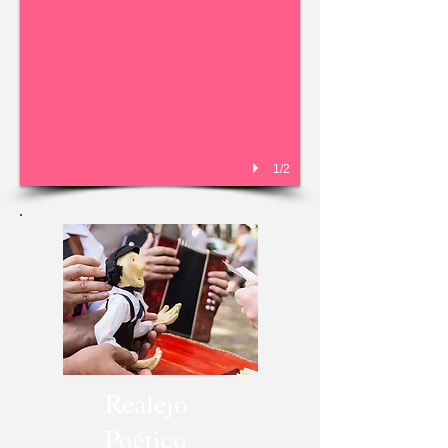
1/2
Realejo
Poético