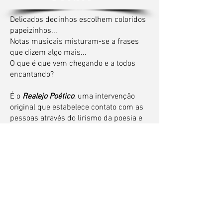
Delicados dedinhos escolhem coloridos
papeizinhos...
Notas musicais misturam-se a frases
que dizem algo mais...
O que é que vem chegando e a todos
encantando?
É o
Realejo Poético
, uma intervenção
original que estabelece contato com as
pessoas através do lirismo da poesia e
do encanto do Teatro de Bonecos,
permeados por uma música doce,
suave, que embala lembranças e
desperta emoções.
Trata-se de uma intervenção itinerante
na qual um bonequinho – chamado
carinhosamente de “Poeta” - sorteia
poesias para o público ao som de