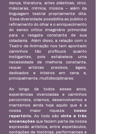
dança,
literatura, artes plásticas, circo,
máscaras, mímica, música – além da
linguagem teatral propriamente dita.
Essa diversidade possibilita ao publico o
refinamento do olhar e o enriquecimento
do senso crítico imaginário primordial
para o resgate constante de sua
cidadania. Além disso, a relação com o
Teatro de Animação nos tem apontado
caminhos tão profícuos quanto
instigantes, pois estabelece uma
necessidade de melhoria constante,
requer artistas precisos, ágeis,
dedicados e inteiros em cena e,
principalmente, multidisciplinares.
Ao longo de todos esses anos,
experiências vivenciadas e caminhos
percorridos, criamos, desenvolvemos e
mantemos ainda hoje aquilo que é a
nossa maior riqueza:
nosso
repertório.
Ao todo são
vinte e três
encenações
que fazem parte da nossa
expressão artística, entre espetáculos,
contações de histórias, performances e